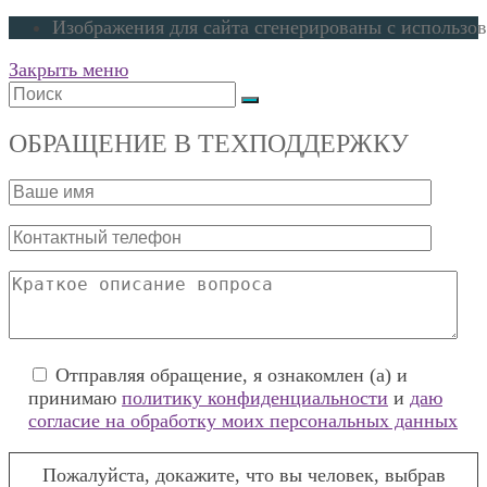
в
новой
Изображения для сайта сгенерированы с использо
вкладке
Закрыть меню
ОБРАЩЕНИЕ В ТЕХПОДДЕРЖКУ
Отправляя обращение, я ознакомлен (а) и
принимаю
политику конфиденциальности
и
даю
согласие на обработку моих персональных данных
Пожалуйста, докажите, что вы человек, выбрав