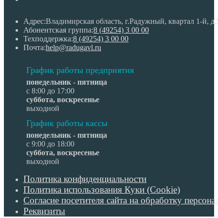
новой
вкладке
Адрес:
Владимирская область, г.Радужный, квартал 1-й, д.
Откроется в вашем 
Абонентская группа:
8 (49254) 3 00 00
Откроется
Техподдержка:
8 (49254) 3 00 00
Откроется
в
Почта:
help@radugavl.ru
в
вашем
вашем
приложении
График работы предприятия
приложении
понедельник - пятница
с 8:00 до 17:00
суббота, воскресенье
выходной
График работы кассы
понедельник - пятница
с 9:00 до 18:00
суббота, воскресенье
выходной
Откроется
Политика конфиденциальности
в
Откроется
Политика использования Куки (Cookie)
новой
в
Согласие посетителя сайта на обработку персон
вкладке
новой
Откроется
Реквизиты
вкладке